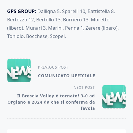
GPS GROUP:
Dalligna 5, Sparelli 10, Battistella 8,
Bertozzo 12, Bertollo 13, Borriero 13, Moretto
(libero), Munari 3, Marini, Penna 1, Zerere (libero),
Toniolo, Bocchese, Scopel.
<span
PREVIOUS POST
class="nav-
COMUNICATO UFFICIALE
subtitle
NEXT POST
screen-
Il Brescia Volley è tornato! 3-0 ad
reader-
Orgiano e 2024 da che si conferma da
text">Page</span>
favola