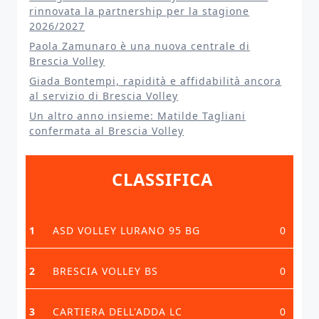
rinnovata la partnership per la stagione
2026/2027
Paola Zamunaro è una nuova centrale di
Brescia Volley
Giada Bontempi, rapidità e affidabilità ancora
al servizio di Brescia Volley
Un altro anno insieme: Matilde Tagliani
confermata al Brescia Volley
CLASSIFICA
1
ASD VOLLEY LURANO 95 BG
0
2
BRESCIA VOLLEY BS
0
3
CARTIERA DELL'ADDA LC
0