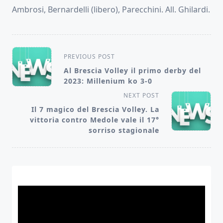
Ambrosi, Bernardelli (libero), Parecchini. All. Ghilardi.
<span
PREVIOUS POST
class="nav-
Al Brescia Volley il primo derby del
2023: Millenium ko 3-0
subtitle
NEXT POST
screen-
Il 7 magico del Brescia Volley. La
reader-
vittoria contro Medole vale il 17°
text">Page</span>
sorriso stagionale