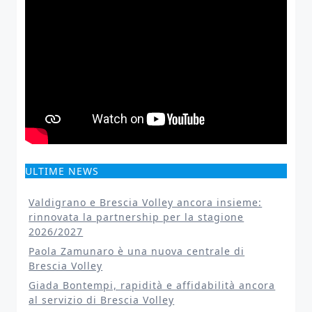
ULTIME NEWS
Valdigrano e Brescia Volley ancora insieme:
rinnovata la partnership per la stagione
2026/2027
Paola Zamunaro è una nuova centrale di
Brescia Volley
Giada Bontempi, rapidità e affidabilità ancora
al servizio di Brescia Volley