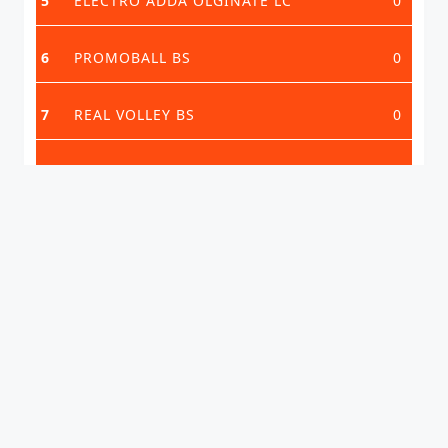
5
ELECTRO ADDA OLGINATE LC
0
6
PROMOBALL BS
0
7
REAL VOLLEY BS
0
VEDI CLASSIFICA COMPLETA