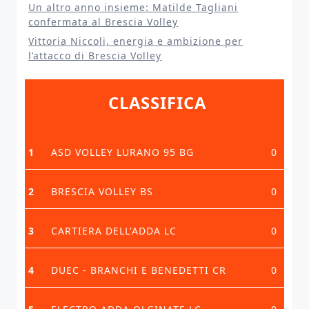
Un altro anno insieme: Matilde Tagliani
confermata al Brescia Volley
Vittoria Niccoli, energia e ambizione per
l’attacco di Brescia Volley
CLASSIFICA
1
ASD VOLLEY LURANO 95 BG
0
2
BRESCIA VOLLEY BS
0
3
CARTIERA DELL'ADDA LC
0
4
DUEC - BRANCHI E BENEDETTI CR
0