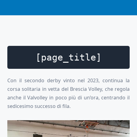
[page_title]
Con il secondo derby vinto nel 2023, continua la
corsa solitaria in vetta del Brescia Volley, che regola
anche il Valvolley in poco più di un’ora, centrando il
sedicesimo successo di fila.