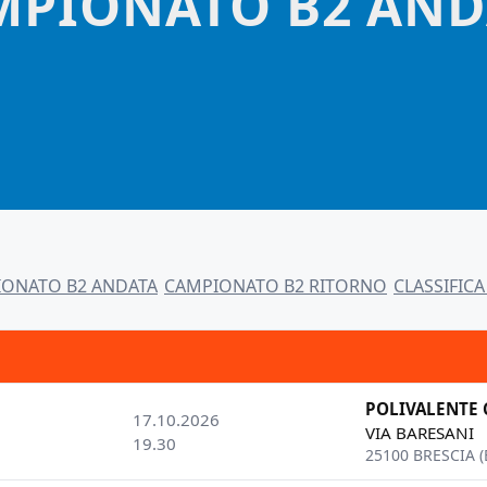
MPIONATO B2 AND
ONATO B2 ANDATA
CAMPIONATO B2 RITORNO
CLASSIFICA
POLIVALENTE
17.10.2026
VIA BARESANI
19.30
25100 BRESCIA (