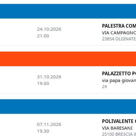
PALESTRA CO
24.10.2026
VIA CAMPAGN
21.00
23854 OLGINATE 
PALAZZETTO P
31.10.2026
via papa giovann
19.00
24
POLIVALENTE
07.11.2026
VIA BARESANI
19.30
25100 BRESCIA (