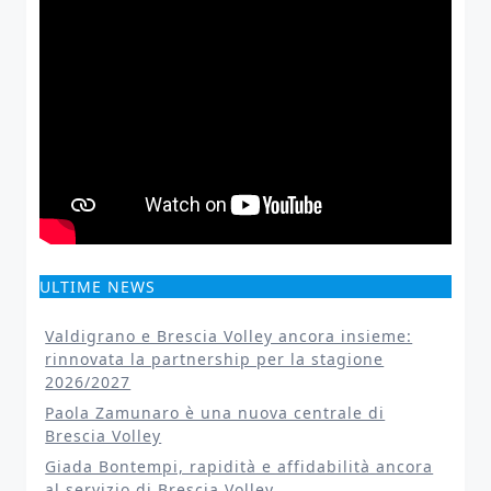
ULTIME NEWS
Valdigrano e Brescia Volley ancora insieme:
rinnovata la partnership per la stagione
2026/2027
Paola Zamunaro è una nuova centrale di
Brescia Volley
Giada Bontempi, rapidità e affidabilità ancora
al servizio di Brescia Volley