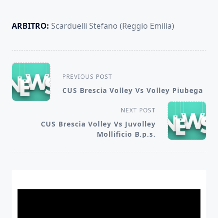
ARBITRO:
Scarduelli Stefano (Reggio Emilia)
<span
PREVIOUS POST
class="nav-
CUS Brescia Volley Vs Volley Piubega
subtitle
screen-
NEXT POST
CUS Brescia Volley Vs Juvolley
reader-
Mollificio B.p.s.
text">Page</span>