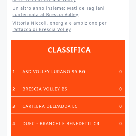
Un altro anno insieme: Matilde Tagliani
confermata al Brescia Volley
Vittoria Niccoli, energia e ambizione per
l’attacco di Brescia Volley
CLASSIFICA
1
ASD VOLLEY LURANO 95 BG
0
2
BRESCIA VOLLEY BS
0
3
CARTIERA DELL'ADDA LC
0
4
DUEC - BRANCHI E BENEDETTI CR
0