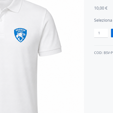
10,00
€
Seleziona 
Polo
rappresent
quantità
COD:
BSV-