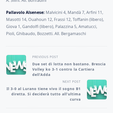
A. Silini. All. Bonfadini
Pallavolo Alsenese:
Malvicini 4, Mandà 7, Arfini 11,
Masotti 14, Ouahoun 12, Frassi 12, Toffanin (libero),
Giova 1, Gandolfi (libero), Palazzina 5, Amatucci,
Pioli, Ghibaudo, Bozzetti. All. Bergamaschi
<span
PREVIOUS POST
class="nav-
Due set di lotta non bastano. Brescia
Volley ko 3-1 contro la Cartiera
subtitle
dell’Adda
screen-
NEXT POST
reader-
Il 3-0 al Lurano tiene vivo il sogno B1
text">Page</span>
diretta. Si deciderà tutto all’ultima
curva