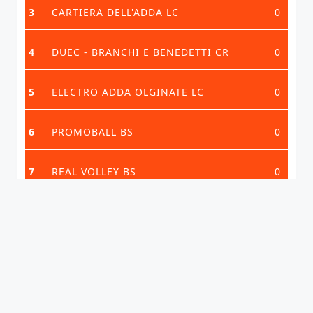
3
CARTIERA DELL'ADDA LC
0
4
DUEC - BRANCHI E BENEDETTI CR
0
5
ELECTRO ADDA OLGINATE LC
0
6
PROMOBALL BS
0
7
REAL VOLLEY BS
0
VEDI CLASSIFICA COMPLETA