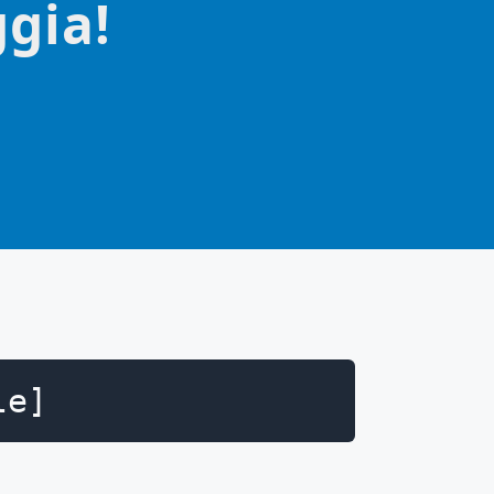
ggia!
le]