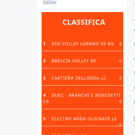
Volley
CLASSIFICA
1
ASD VOLLEY LURANO 95 BG
0
2
BRESCIA VOLLEY BS
0
3
CARTIERA DELL'ADDA LC
0
4
DUEC - BRANCHI E BENEDETTI
CR
0
5
ELECTRO ADDA OLGINATE LC
0