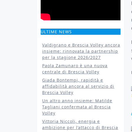
ULTIME NEWS
Valdigrano e Brescia Volley ancora
insieme: rinnovata la partnership
per la stagione 2026/2027
Paola Zamunaro è una nuova
centrale di Brescia Volley
Giada Bontempi, rapidità e
affidabilità ancora al servizio di
Brescia Volley
Un altro anno insieme: Matilde
Tagliani confermata al Brescia
Volley
Vittoria Niccoli, energia e
ambizione per l’attacco di Brescia