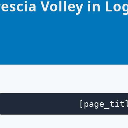
rescia Volley in Lo
[page_tit