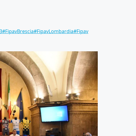
B
#FipavBrescia
#FipavLombardia
#Fipav