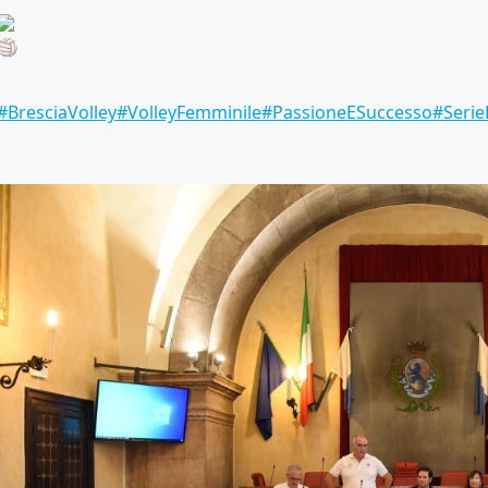
#BresciaVolley
#VolleyFemminile
#PassioneESuccesso
#Serie