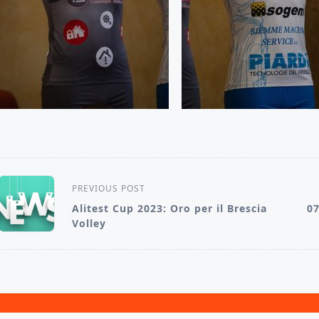
<span
PREVIOUS POST
class="nav-
Alitest Cup 2023: Oro per il Brescia
07
Volley
subtitle
screen-
reader-
text">Page</span>