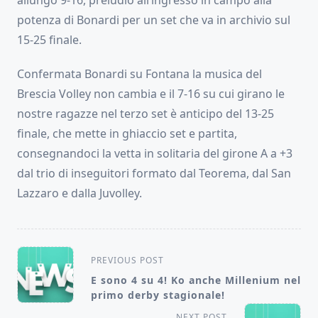
allungo 9-16, preludio all’ingresso in campo alla
potenza di Bonardi per un set che va in archivio sul
15-25 finale.
Confermata Bonardi su Fontana la musica del
Brescia Volley non cambia e il 7-16 su cui girano le
nostre ragazze nel terzo set è anticipo del 13-25
finale, che mette in ghiaccio set e partita,
consegnandoci la vetta in solitaria del girone A a +3
dal trio di inseguitori formato dal Teorema, dal San
Lazzaro e dalla Juvolley.
<span
PREVIOUS POST
class="nav-
E sono 4 su 4! Ko anche Millenium nel
primo derby stagionale!
subtitle
NEXT POST