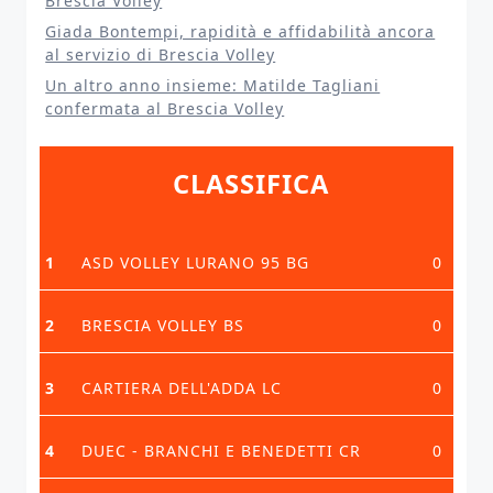
Brescia Volley
Giada Bontempi, rapidità e affidabilità ancora
al servizio di Brescia Volley
Un altro anno insieme: Matilde Tagliani
confermata al Brescia Volley
CLASSIFICA
1
ASD VOLLEY LURANO 95 BG
0
2
BRESCIA VOLLEY BS
0
3
CARTIERA DELL'ADDA LC
0
4
DUEC - BRANCHI E BENEDETTI CR
0