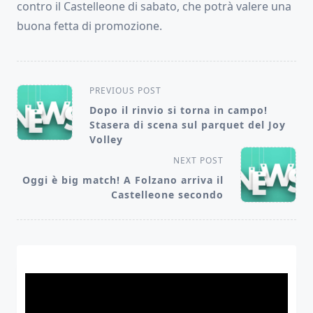
contro il Castelleone di sabato, che potrà valere una
buona fetta di promozione.
<span
PREVIOUS POST
class="nav-
Dopo il rinvio si torna in campo!
Stasera di scena sul parquet del Joy
subtitle
Volley
screen-
NEXT POST
reader-
Oggi è big match! A Folzano arriva il
text">Page</span>
Castelleone secondo