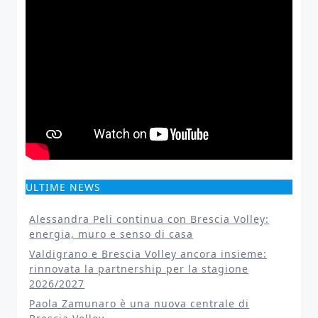
ULTIME NEWS
Alessandra Peli continua con Brescia Volley:
energia, muro e senso di casa
Valdigrano e Brescia Volley ancora insieme:
rinnovata la partnership per la stagione
2026/2027
Paola Zamunaro è una nuova centrale di