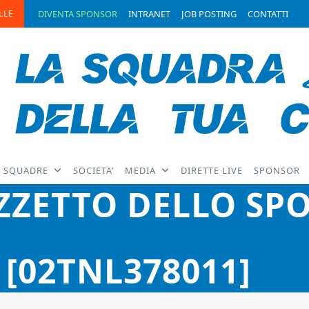
LLE
DIVENTA SPONSOR
INTRANET
JOB POSTING
CONTATTI
SQUADRE
SOCIETA’
MEDIA
DIRETTE LIVE
SPONSOR
ZZETTO DELLO SP
[02TNL378011]