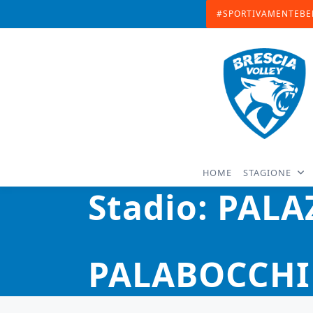
Skip
#SPORTIVAMENTEBE
to
content
HOME
STAGIONE
Stadio:
PALA
PALABOCCHI 