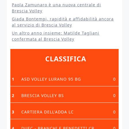
Paola Zamunaro è una nuova centrale di
Brescia Volley
Giada Bontempi, rapidità e affidabilità ancora
al servizio di Brescia Volley
Un altro anno insieme: Matilde Tagliani
confermata al Brescia Volley
CLASSIFICA
1
ASD VOLLEY LURANO 95 BG
0
2
BRESCIA VOLLEY BS
0
3
CARTIERA DELL'ADDA LC
0
4
DUEC - BRANCHI E BENEDETTI CR
0