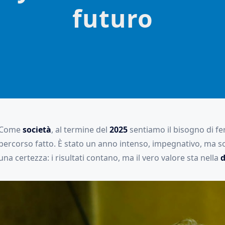
futuro
Come
società
, al termine del
2025
sentiamo il bisogno di f
percorso fatto. È stato un anno intenso, impegnativo, ma 
una certezza: i risultati contano, ma il vero valore sta nella
d