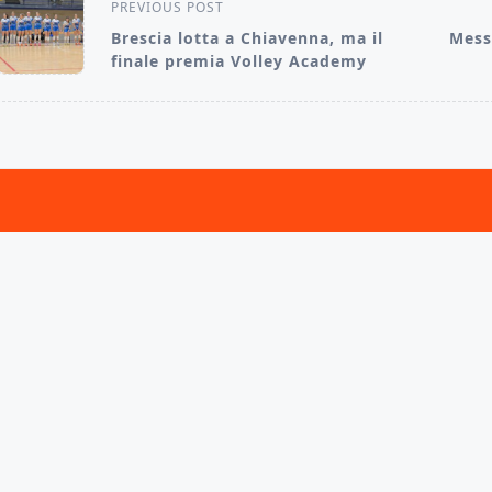
<span
PREVIOUS POST
class="nav-
Brescia lotta a Chiavenna, ma il
Mess
finale premia Volley Academy
subtitle
screen-
reader-
text">Page</span>
D. Brescia Volley. Stagione sportiva 2025/2026. Tutti i diritti riser