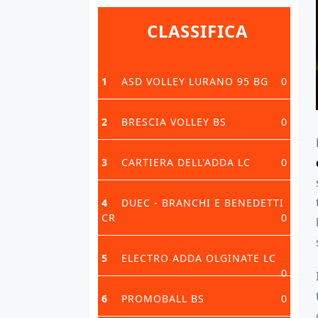
CLASSIFICA
1
ASD VOLLEY LURANO 95 BG
0
2
BRESCIA VOLLEY BS
0
3
CARTIERA DELL'ADDA LC
0
4
DUEC - BRANCHI E BENEDETTI
CR
0
5
ELECTRO ADDA OLGINATE LC
0
6
PROMOBALL BS
0