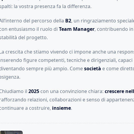
spalti: la vostra presenza fa la differenza.
All’interno del percorso della
B2
, un ringraziamento special
con entusiasmo il ruolo di
Team Manager
, contribuendo in
stabilità del progetto.
La crescita che stiamo vivendo ci impone anche una respons
inserendo figure competenti, tecniche e dirigenziali, capaci
diventando sempre più ampio. Come
società
e come diretto
esigenza.
Chiudiamo il
2025
con una convinzione chiara:
crescere nel
rafforzando relazioni, collaborazioni e senso di appartenen
continuare a costruire,
insieme
.