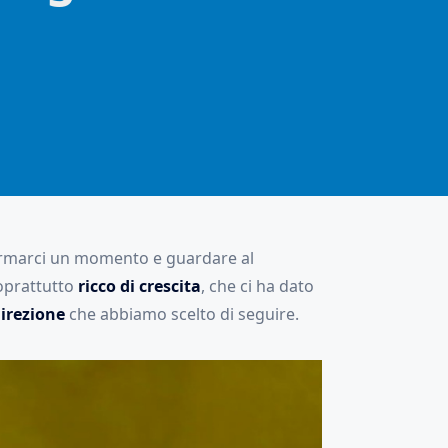
ermarci un momento e guardare al
soprattutto
ricco di crescita
, che ci ha dato
irezione
che abbiamo scelto di seguire.