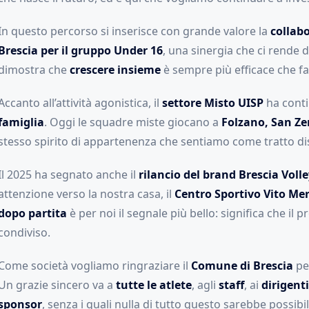
In questo percorso si inserisce con grande valore la
collabo
Brescia per il gruppo Under 16
, una sinergia che ci rende 
dimostra che
crescere insieme
è sempre più efficace che far
Accanto all’attività agonistica, il
settore Misto UISP
ha conti
famiglia
. Oggi le squadre miste giocano a
Folzano, San Ze
stesso spirito di appartenenza che sentiamo come tratto dist
Il 2025 ha segnato anche il
rilancio del brand Brescia Voll
attenzione verso la nostra casa, il
Centro Sportivo Vito Me
dopo partita
è per noi il segnale più bello: significa che il 
condiviso.
Come società vogliamo ringraziare il
Comune di Brescia
per
Un grazie sincero va a
tutte le atlete
, agli
staff
, ai
dirigenti
sponsor
, senza i quali nulla di tutto questo sarebbe possibi