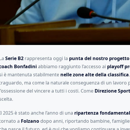
La
Serie B2
rappresenta oggi la
punta del nostro progetto
coach Bonfadini
abbiamo raggiunto l’accesso ai
playoff p
si è mantenuta stabilmente
nelle zone alte della classifica
traguardo, ma come la naturale conseguenza di un lavoro po
l’ossessione del vincere a tutti i costi. Come
Direzione Spor
scelta.
Il 2025 è stato anche l’anno di una
ripartenza fondamental
tornato a
Folzano
dopo anni, riportando bambine, famiglie 
che nasce il futuro, ed è qui che vogliamo continuare a inves