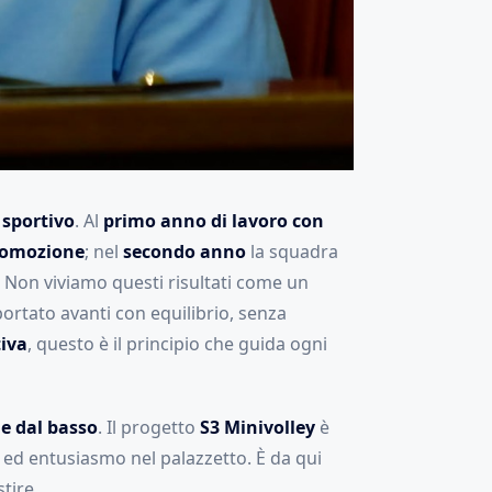
 sportivo
. Al
primo anno di lavoro con
romozione
; nel
secondo anno
la squadra
. Non viviamo questi risultati come un
rtato avanti con equilibrio, senza
tiva
, questo è il principio che guida ogni
e dal basso
. Il progetto
S3 Minivolley
è
ed entusiasmo nel palazzetto. È da qui
tire.