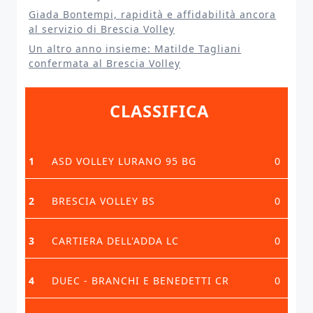
Giada Bontempi, rapidità e affidabilità ancora
al servizio di Brescia Volley
Un altro anno insieme: Matilde Tagliani
confermata al Brescia Volley
CLASSIFICA
1
ASD VOLLEY LURANO 95 BG
0
2
BRESCIA VOLLEY BS
0
3
CARTIERA DELL'ADDA LC
0
4
DUEC - BRANCHI E BENEDETTI CR
0