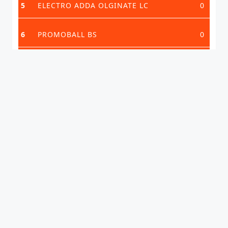
5
ELECTRO ADDA OLGINATE LC
0
6
PROMOBALL BS
0
7
REAL VOLLEY BS
0
VEDI CLASSIFICA COMPLETA