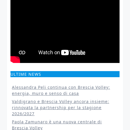
ULTIME NEWS
Alessandra Peli continua con Brescia Volley:
energia, muro e senso di casa
Valdigrano e Brescia Volley ancora insieme:
rinnovata la partnership per la stagione
2026/2027
Paola Zamunaro è una nuova centrale di
Brescia Volley