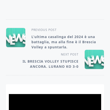
<span
PREVIOUS POST
class="nav-
L’ultima casalinga del 2024 è una
battaglia, ma alla fine è il Brescia
subtitle
Volley a spuntarla.
screen-
NEXT POST
reader-
IL BRESCIA VOLLEY STUPISCE
text">Page</span>
ANCORA. LURANO KO 3-0