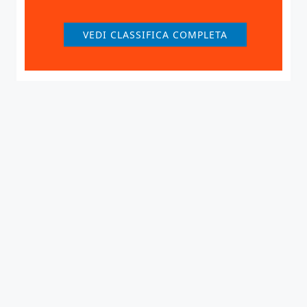
VEDI CLASSIFICA COMPLETA
© 2025–2026 A.S.G.D. Brescia Volley. Stagione sportiva
2025/2026. Tutti i diritti riservati.
⚙️
Privacy