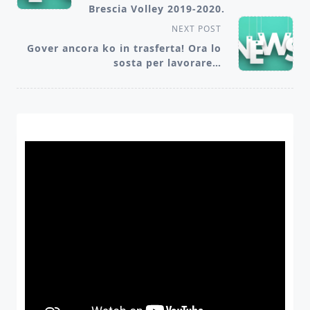
Brescia Volley 2019-2020.
screen-
NEXT POST
reader-
Gover ancora ko in trasferta! Ora lo
text">Page</span>
sosta per lavorare…