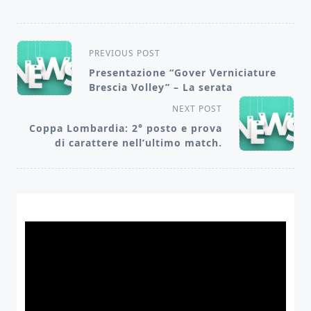
<span
PREVIOUS POST
class="nav-
Presentazione “Gover Verniciature
Brescia Volley” – La serata
subtitle
screen-
NEXT POST
Coppa Lombardia: 2° posto e prova
reader-
di carattere nell’ultimo match.
text">Page</span>