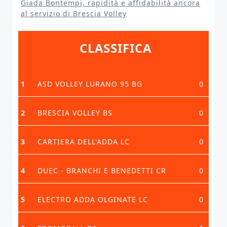
Giada Bontempi, rapidità e affidabilità ancora
al servizio di Brescia Volley
CLASSIFICA
1
ASD VOLLEY LURANO 95 BG
0
2
BRESCIA VOLLEY BS
0
3
CARTIERA DELL'ADDA LC
0
4
DUEC - BRANCHI E BENEDETTI CR
0
5
ELECTRO ADDA OLGINATE LC
0