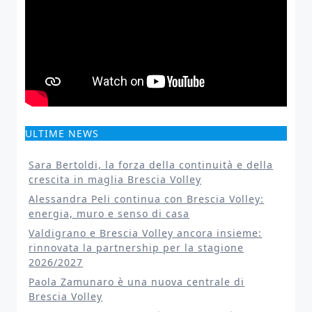
ULTIME NEWS
Sara Bertoldi, la forza della continuità e della
crescita in maglia Brescia Volley
Alessandra Peli continua con Brescia Volley:
energia, muro e senso di casa
Valdigrano e Brescia Volley ancora insieme:
rinnovata la partnership per la stagione
2026/2027
Paola Zamunaro è una nuova centrale di
Brescia Volley