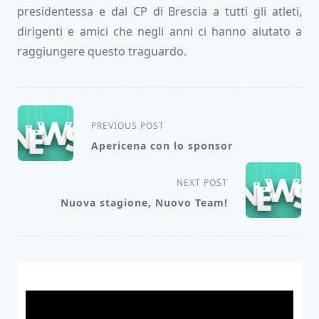
presidentessa e dal CP di Brescia a tutti gli atleti,
dirigenti e amici che negli anni ci hanno aiutato a
raggiungere questo traguardo.
<span
PREVIOUS POST
class="nav-
Apericena con lo sponsor
subtitle
screen-
NEXT POST
reader-
Nuova stagione, Nuovo Team!
text">Page</span>