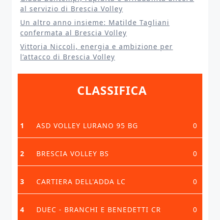
al servizio di Brescia Volley
Un altro anno insieme: Matilde Tagliani
confermata al Brescia Volley
Vittoria Niccoli, energia e ambizione per
l’attacco di Brescia Volley
CLASSIFICA
1
ASD VOLLEY LURANO 95 BG
0
2
BRESCIA VOLLEY BS
0
3
CARTIERA DELL'ADDA LC
0
4
DUEC - BRANCHI E BENEDETTI CR
0