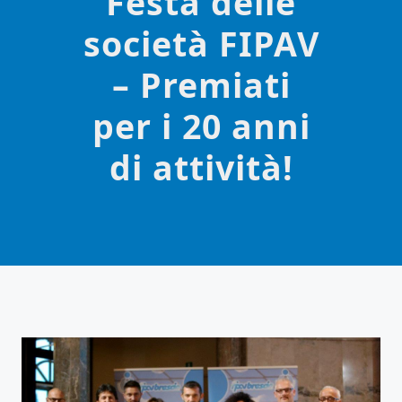
Festa delle
società FIPAV
– Premiati
per i 20 anni
di attività!