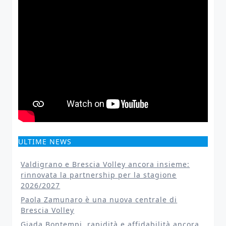
ULTIME NEWS
Valdigrano e Brescia Volley ancora insieme:
rinnovata la partnership per la stagione
2026/2027
Paola Zamunaro è una nuova centrale di
Brescia Volley
Giada Bontempi, rapidità e affidabilità ancora